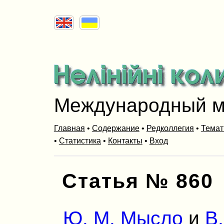
Международный м
Главная
•
Содержание
•
Редколлегия
•
Темат
•
Статистика
•
Контакты
•
Вход
Статья № 860
Ю. М. Мысло
и
В.