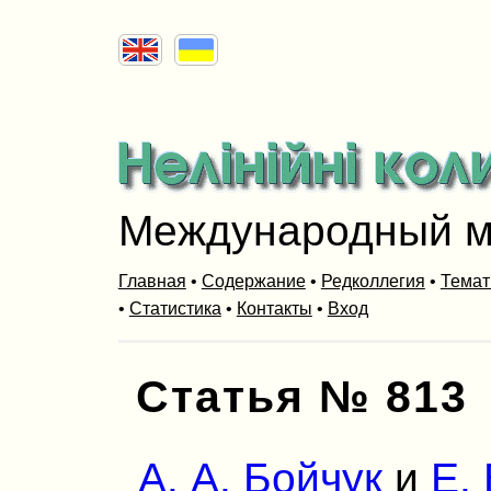
Международный м
Главная
•
Содержание
•
Редколлегия
•
Темат
•
Статистика
•
Контакты
•
Вход
Статья № 813
А. А. Бойчук
и
Е.