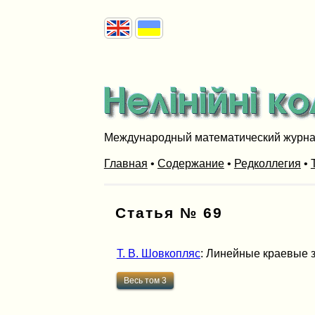
Международный математический журн
Главная
•
Содержание
•
Редколлегия
•
Статья № 69
Т. В. Шовкопляс
: Линейные краевые за
Весь том 3