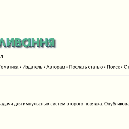
ал
Тематика
•
Издатель
•
Авторам
•
Послать статью
•
Поиск
•
Ст
дачи для импульсных систем второго порядка. Опубликована в