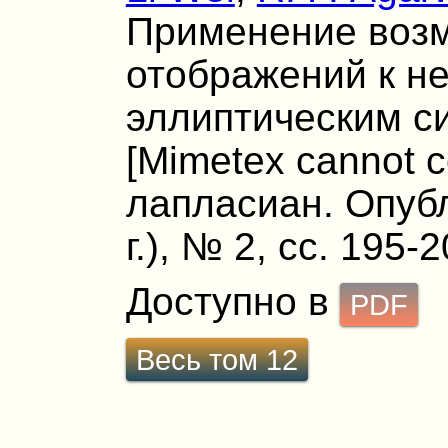
Применение воз
отображений к н
эллиптическим с
[Mimetex cannot co
лапласиан. Опубл
г.), № 2, сс. 195-2
Доступно в
PDF
Весь том 12