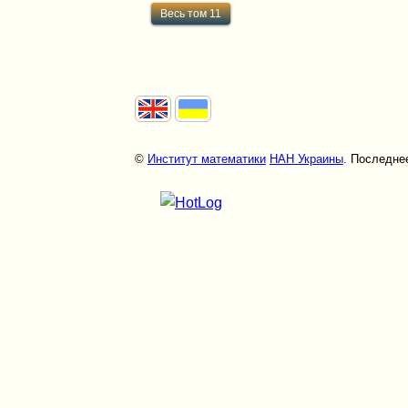
Весь том 11
©
Институт математики
НАН Украины
. Последнее