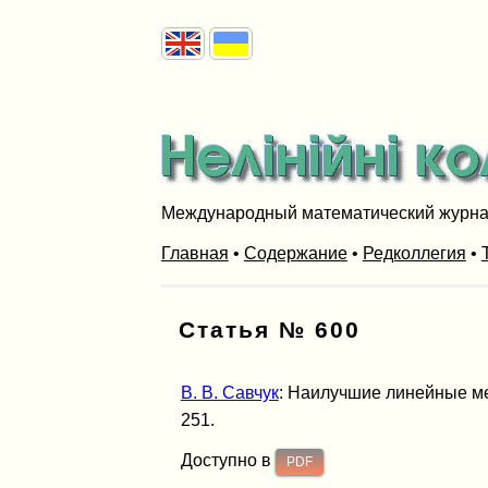
Международный математический журн
Главная
•
Содержание
•
Редколлегия
•
Статья № 600
В. В. Савчук
: Наилучшие линейные мет
251.
Доступно в
PDF