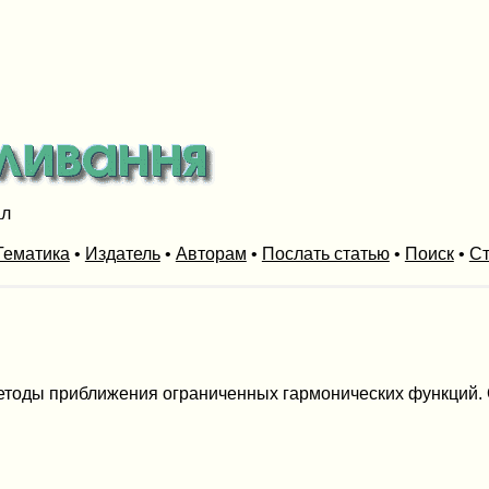
ал
Тематика
•
Издатель
•
Авторам
•
Послать статью
•
Поиск
•
Ст
оды приближения ограниченных гармонических функций. Опубл