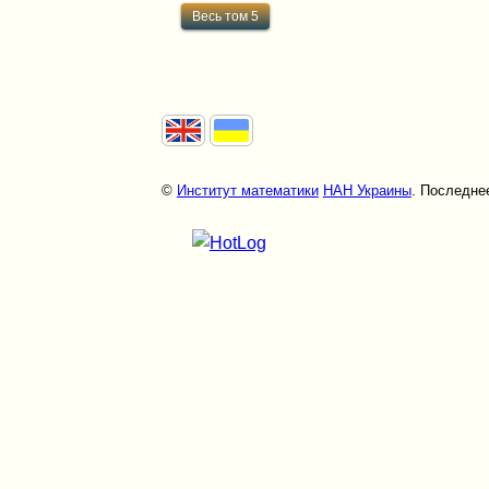
Весь том 5
©
Институт математики
НАН Украины
. Последнее