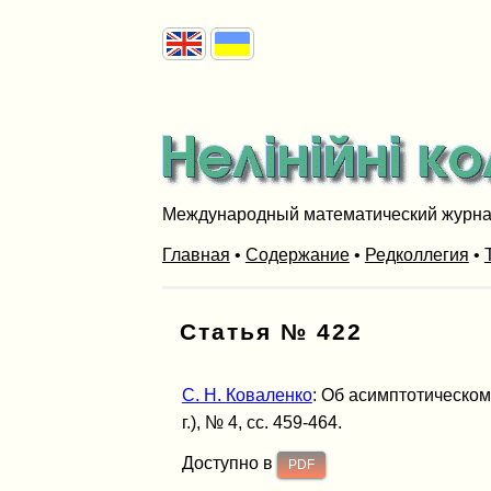
Международный математический журн
Главная
•
Содержание
•
Редколлегия
•
Статья № 422
С. Н. Коваленко
: Об асимптотическо
г.), № 4, сс. 459-464.
Доступно в
PDF