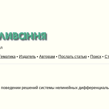
ал
Тематика
•
Издатель
•
Авторам
•
Послать статью
•
Поиск
•
Ст
м поведении решений системы нелинейных дифференциальны