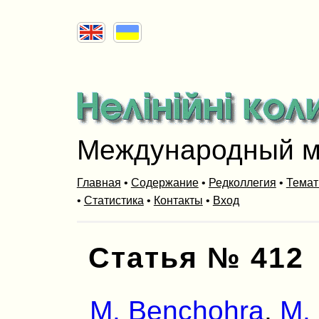
Международный м
Главная
•
Содержание
•
Редколлегия
•
Темат
•
Статистика
•
Контакты
•
Вход
Статья № 412
M. Benchohra
,
M.