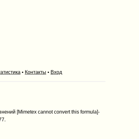
атистика
•
Контакты
•
Вход
й [Mimetex cannot convert this formula]-
77.