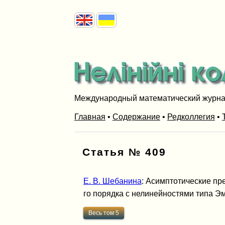
Международный математический журн
Главная
•
Содержание
•
Редколлегия
•
Статья № 409
Е. В. Шебанина
: Асимптотические пр
го порядка с нелинейностями типа Эмде
Весь том 5