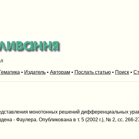
ал
Тематика
•
Издатель
•
Авторам
•
Послать статью
•
Поиск
•
Ст
едставления монотонных решений дифференциальных уравнени
на - Фаулера. Опубликована в т. 5 (2002 г.), № 2, сс. 266-2