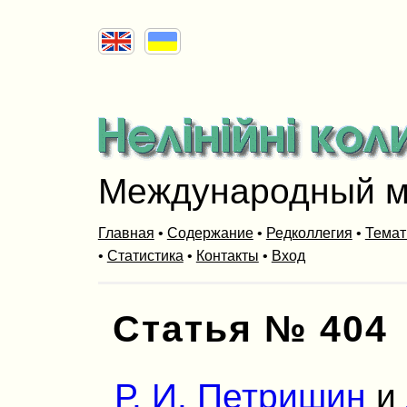
Международный м
Главная
•
Содержание
•
Редколлегия
•
Темат
•
Статистика
•
Контакты
•
Вход
Статья № 404
Р. И. Петришин
и