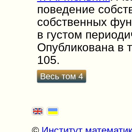
поведение собст
собственных фун
в густом период
Опубликована в т. 
105.
Весь том 4
©
Институт математи