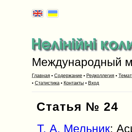
Международный м
Главная
•
Содержание
•
Редколлегия
•
Темат
•
Статистика
•
Контакты
•
Вход
Статья № 24
Т. А. Мельник
: А