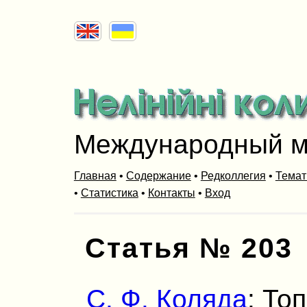
Международный м
Главная
•
Содержание
•
Редколлегия
•
Темат
•
Статистика
•
Контакты
•
Вход
Статья № 203
С. Ф. Коляда
: То