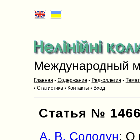
Международный м
Главная
•
Содержание
•
Редколлегия
•
Темат
•
Статистика
•
Контакты
•
Вход
Статья № 146
А. В. Солодун
: О