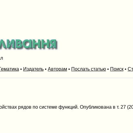
ал
Тематика
•
Издатель
•
Авторам
•
Послать статью
•
Поиск
•
Ст
ойствах рядов по системе функций. Опубликована в т. 27 (2024