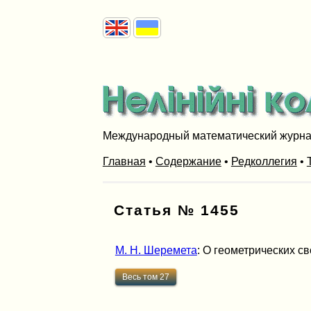
Международный математический журн
Главная
•
Содержание
•
Редколлегия
•
Статья № 1455
М. Н. Шеремета
: О геометрических св
Весь том 27