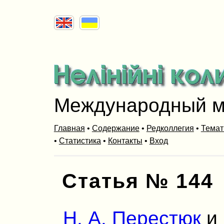
Международный м
Главная
•
Содержание
•
Редколлегия
•
Темат
•
Статистика
•
Контакты
•
Вход
Статья № 144
Н. А. Перестюк
и