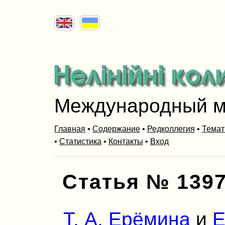
Международный м
Главная
•
Содержание
•
Редколлегия
•
Темат
•
Статистика
•
Контакты
•
Вход
Статья № 139
Т. А. Ерёмина
и
Е