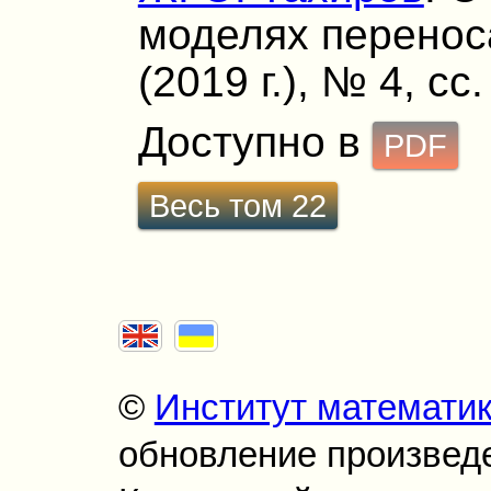
моделях переноса
(2019 г.), № 4, сс
Доступно в
PDF
Весь том 22
©
Институт математи
обновление произведен