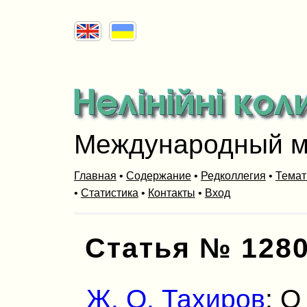
Международный м
Главная
•
Содержание
•
Редколлегия
•
Темат
•
Статистика
•
Контакты
•
Вход
Статья № 128
Ж. О. Тахиров
: 