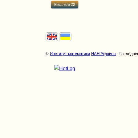
Весь том 22
©
Институт математики
НАН Украины
. Последнее