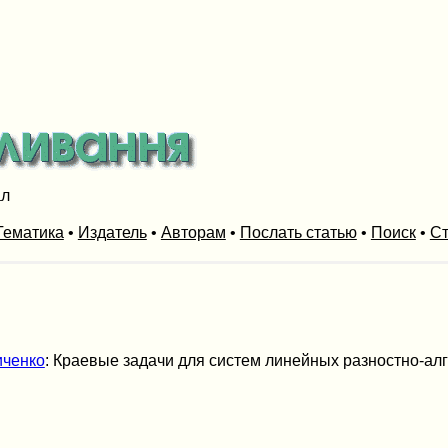
ал
Тематика
•
Издатель
•
Авторам
•
Послать статью
•
Поиск
•
Ст
иченко
: Краевые задачи для систем линейных разностно-ал