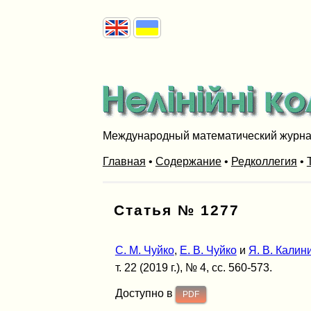
Международный математический журн
Главная
•
Содержание
•
Редколлегия
•
Статья № 1277
С. М. Чуйко
,
Е. В. Чуйко
и
Я. В. Калин
т. 22 (2019 г.), № 4, сс. 560-573.
Доступно в
PDF