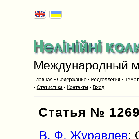
Международный м
Главная
•
Содержание
•
Редколлегия
•
Темат
•
Статистика
•
Контакты
•
Вход
Статья № 126
В. Ф. Журавлев
: