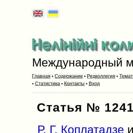
Международный м
Главная
•
Содержание
•
Редколлегия
•
Темат
•
Статистика
•
Контакты
•
Вход
Статья № 124
Р. Г. Коплатадзе