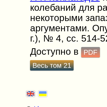
колебаний для р
некоторыми зап
аргументами. Опу
г.), № 4, сс. 514-5
Доступно в
PDF
Весь том 21