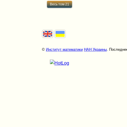
Весь том 21
©
Институт математики
НАН Украины
. Последнее