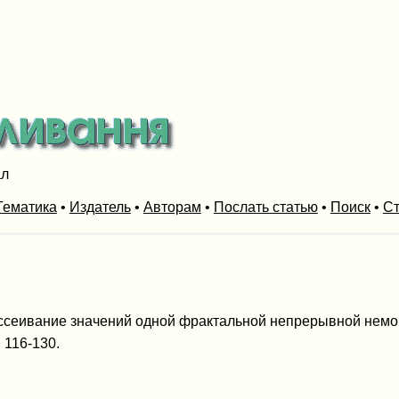
ал
Тематика
•
Издатель
•
Авторам
•
Послать статью
•
Поиск
•
Ст
ассеивание значений одной фрактальной непрерывной немо
. 116-130.