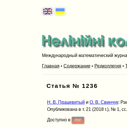
Международный математический журн
Главная
•
Содержание
•
Редколлегия
•
Статья № 1236
Н. В. Працевитый
и
О. В. Свинчук
: Р
Опубликована в т. 21 (2018 г.), № 1, сс
Доступно в
PDF