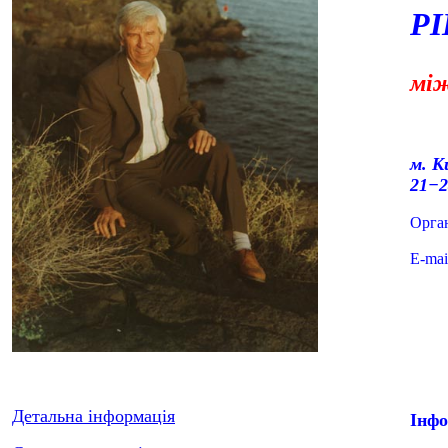
Р
між
м. К
21−2
Орга
E-mai
Детальна інформація
Інфо