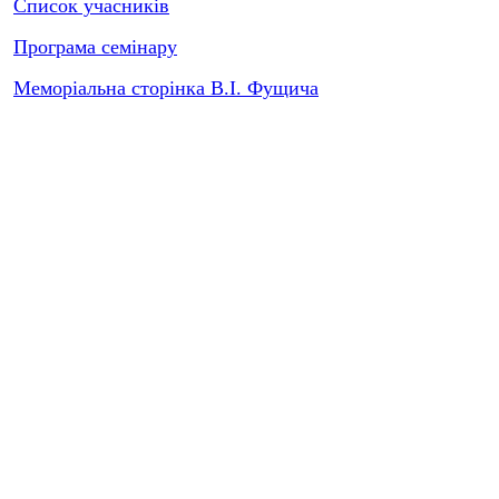
Список учасників
Програма семінару
Меморіальна сторінка В.І. Фущича