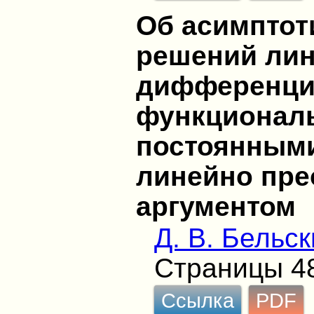
Об асимптот
решений ли
дифференци
функциональ
постоянным
линейно пр
аргументом
Д. В. Бельс
Страницы 4
Ссылка
PDF