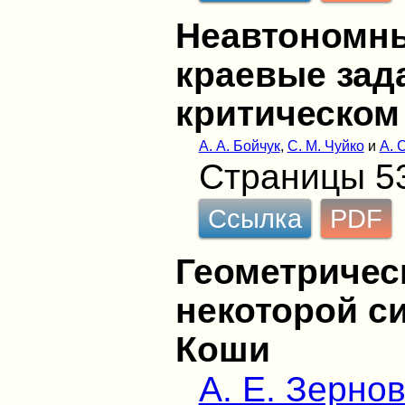
Неавтономн
краевые зад
критическом
А. А. Бойчук
,
С. М. Чуйко
и
A. 
Страницы 5
Ссылка
PDF
Геометричес
некоторой с
Коши
А. Е. Зерно