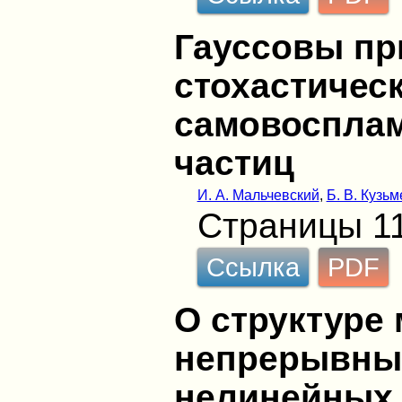
Гауссовы пр
стохастичес
самовоспла
частиц
И. А. Мальчевский
,
Б. В. Кузьм
Страницы 11
Ссылка
PDF
О структуре
непрерывны
нелинейных