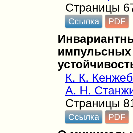
Страницы 6
Ссылка
PDF
Инвариантн
импульсных 
устойчивост
К. К. Кенже
А. Н. Станж
Страницы 8
Ссылка
PDF