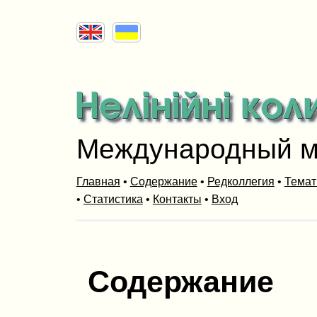
Международный м
Главная
•
Содержание
•
Редколлегия
•
Темат
•
Статистика
•
Контакты
•
Вход
Содержание