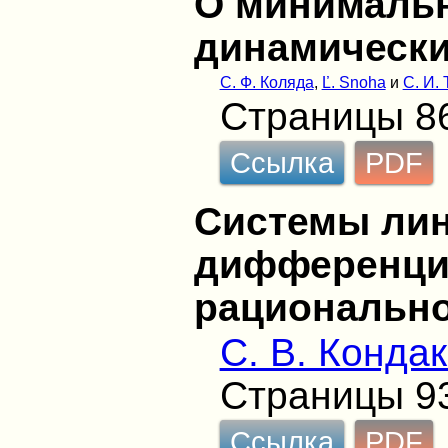
О минималь
динамически
С. Ф. Коляда
,
Ľ. Snoha
и
С. И.
Страницы 8
Ссылка
PDF
Системы ли
дифференци
рационально
С. В. Конда
Страницы 9
Ссылка
PDF