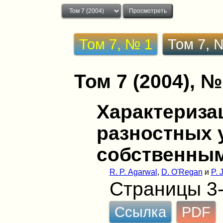
Том 7, № 1
Том 7, 
Том 7 (2004), №
Характериза
разностных 
собственны
R. P. Agarwal
,
D. O'Regan
и
P. 
Страницы 3
Ссылка
PDF