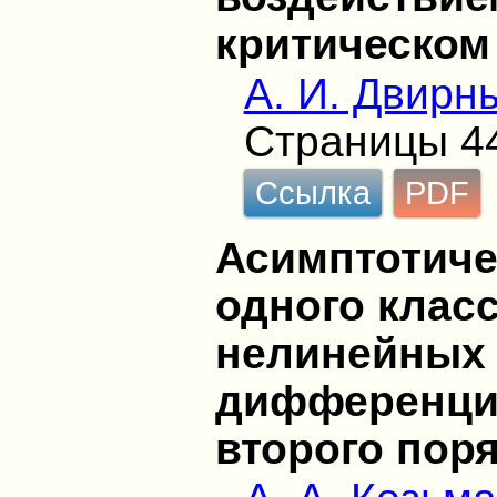
критическом
А. И. Двирн
Страницы 4
Ссылка
PDF
Асимптотиче
одного клас
нелинейных
дифференци
второго пор