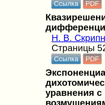
Ссылка
PDF
Квазирешени
дифференци
Н. В. Скрип
Страницы 5
Ссылка
PDF
Экспоненци
дихотомичес
уравнения 
возмущения