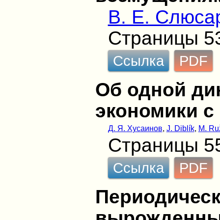
В. Е. Слюса
Страницы 5
Ссылка
PDF
Об одной ди
экономики с
Д. Я. Хусаинов
,
J. Diblík
,
M. Ru
Страницы 5
Ссылка
PDF
Периодичес
вырожденны