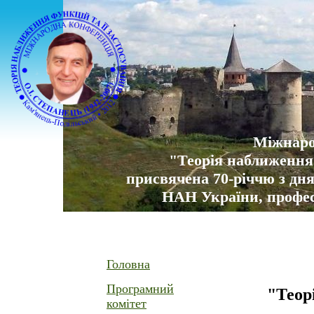
Міжнаро
"Теорія наближення 
присвячена 70-річчю з дн
НАН України, професо
Головна
Програмний
"Теор
комітет