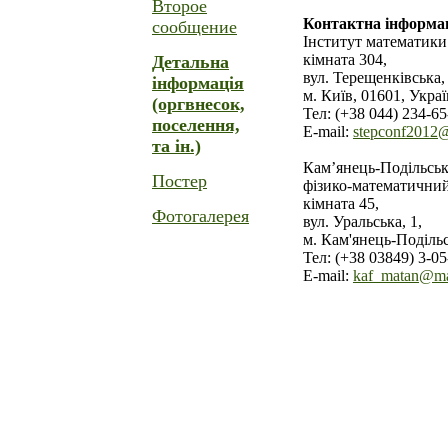
Второе
Контактна інформац
сообщение
Інститут математик
кімната 304,
Детальна
вул. Терещенківська, 
інформація
м. Київ, 01601, Укра
(оргвнесок,
Тел: (+38 044) 234-65
поселення,
E-mail:
stepconf2012
та ін.)
Кам’янець-Подільськ
Постер
фізико-математичний
кімната 45,
Фотогалерея
вул. Уральська, 1,
м. Кам'янець-Подільс
Teл: (+38 03849) 3-05
E-mail:
kaf_matan@ma