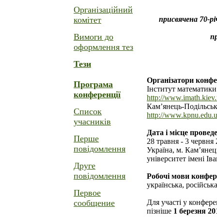
Організаційний
комітет
присвячена 70-р
Вимоги до
п
оформлення тез
Тези
Організатори конфе
Програма
Інститут математик
конференції
http://www.imath.kiev.
Кам’янець-Подільськ
Список
http://www.kpnu.edu.u
учасників
Дата і місце провед
Перше
28 травня - 3 червня 
повідомлення
Україна, м. Кам’яне
університет імені Ів
Друге
повідомлення
Робочі мови конфере
українська, російська
Первое
сообщение
Для участі у конфере
пізніше
1 березня 20