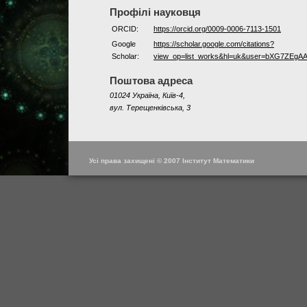
Профілі науковця
ORCID:
https://orcid.org/0009-0006-7113-1501
Google
https://scholar.google.com/citations?
Scholar:
view_op=list_works&hl=uk&user=bXG7ZEgA
Поштова адреса
01024 Україна, Київ-4,
вул. Терещенківська, 3
Усі права захищені © 2007 Інститут Математики