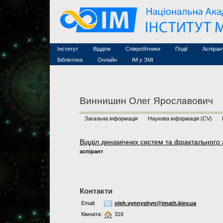
Семінари (архів)
Захист дисертацій
Почесні дослідники
Конференції (архів
Конкурси на посади
Асоційовані дослідники
Курси з математи
Науково-організаційна робота
Технічний персонал
MathSciNet
Контакти
Лінки
Інститут
Відділи
Співробітники
Події
Аспіран
Публікації
Бібліотека
Онлайн
ІМ у ЗМІ
Виннишин Олег Ярославович
Загальна інформація
Наукова інформація (CV)
Відділ динамічних систем та фрактального 
аспірант
Контакти
Email:
oleh.vynnyshyn@imath.kiev.ua
Кімната:
316