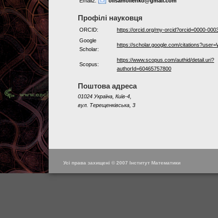
Email2:
oilsamoilenko@gmail.com
Профілі науковця
ORCID:
https://orcid.org/my-orcid?orcid=0000-00
Google
https://scholar.google.com/citations?us
Scholar:
https://www.scopus.com/authid/detail.uri?
Scopus:
authorId=60465757800
Поштова адреса
01024 Україна, Київ-4,
вул. Терещенківська, 3
Усі права захищені © 2007 Інститут Математики