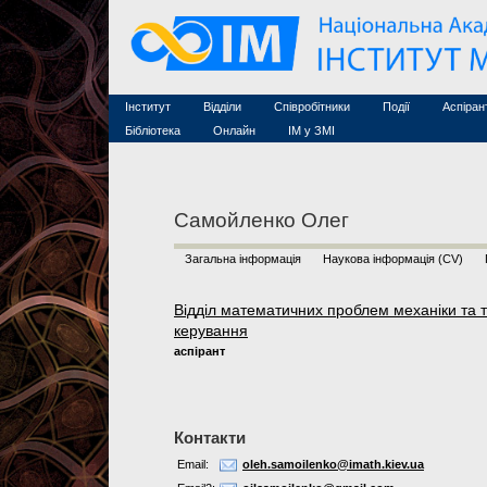
Семінари (архів)
Захист дисертацій
Почесні дослідники
Конференції (архів
Конкурси на посади
Асоційовані дослідники
Курси з математи
Науково-організаційна робота
Технічний персонал
MathSciNet
Контакти
Лінки
Інститут
Відділи
Співробітники
Події
Аспіран
Публікації
Бібліотека
Онлайн
ІМ у ЗМІ
Самойленко Олег
Загальна інформація
Наукова інформація (CV)
Відділ математичних проблем механіки та т
керування
аспірант
Контакти
Email:
oleh.samoilenko@imath.kiev.ua