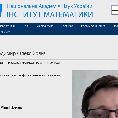
Семінари (архів)
чесні дослідники
Конференції (архів)
оційовані дослідники
Сайт ради
Курси з математики
а
хнічний персонал
івробітники
Події
Аспірантура
Lecturing
Рада мол. вчених
Про
ІМ у ЗМІ
одимир Олексійович
ія
Наукова інформація (CV)
Публікації
их систем та фрактального аналізу
n@imath.kiev.ua