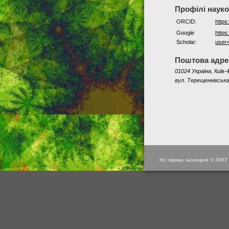
Профілі наук
ORCID:
https
Google
https
Scholar:
user
Поштова адре
01024 Україна, Київ-4
вул. Терещенківська
Усі права захищені © 2007