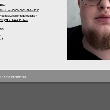
овця
://orcid.org/0009-0001-6984-5090
://scholar.google.com/citations?
=StQOIBUAAAAJ&hl=uk
са
,
, 3
 Інститут Математики