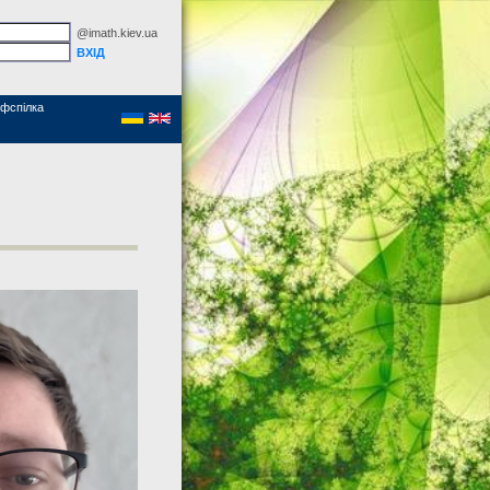
@imath.kiev.ua
фспілка