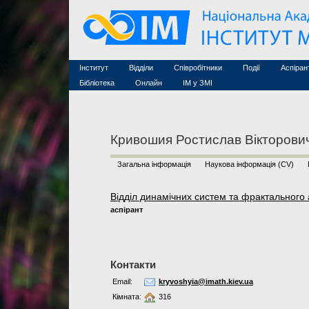
Семінари (архів)
Захист дисертацій
Почесні дослідники
Конференції (архів
Конкурси на посади
Асоційовані дослідники
Курси з математи
Науково-організаційна робота
Технічний персонал
MathSciNet
Контакти
Лінки
Інститут
Відділи
Співробітники
Події
Аспіран
Публікації
Бібліотека
Онлайн
ІМ у ЗМІ
Кривошия Ростислав Вікторови
Загальна інформація
Наукова інформація (CV)
Відділ динамічних систем та фрактального 
аспірант
Контакти
Email:
kryvoshyia@imath.kiev.ua
Кімната:
316