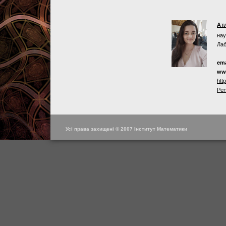
Ат
нау
Лаб
ema
ww
htt
Per
Усі права захищені © 2007 Інститут Математики