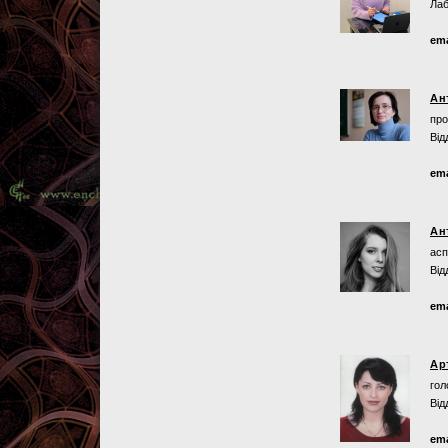
Лаб
ema
Ан
про
Від
ema
Ан
асп
Від
ema
Ар
гол
Від
ema