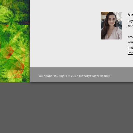
Ат
нау
Лаб
ema
ww
htt
Per
Усі права захищені © 2007 Інститут Математики