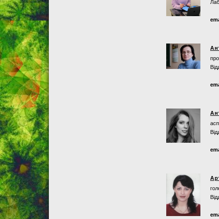
Лаб
ema
Ан
про
Від
ema
Ан
асп
Від
ema
Ар
гол
Від
ema