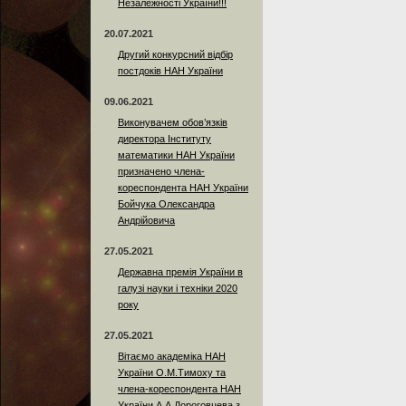
Незалежності України!!!
20.07.2021
Другий конкурсний відбір
постдоків НАН України
09.06.2021
Виконувачем обов’язків
директора Інституту
математики НАН України
призначено члена-
кореспондента НАН України
Бойчука Олександра
Андрійовича
27.05.2021
Державна премія України в
галузі науки і техніки 2020
року
27.05.2021
Вітаємо академіка НАН
України О.М.Тимоху та
члена-кореспондента НАН
України А.А.Дороговцева з