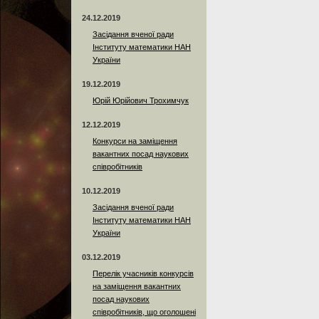
24.12.2019
Засідання вченої ради
Інституту математики НАН
України
19.12.2019
Юрій Юрійович Трохимчук
12.12.2019
Конкурси на заміщення
вакантних посад наукових
співробітників
10.12.2019
Засідання вченої ради
Інституту математики НАН
України
03.12.2019
Перелік учасників конкурсів
на заміщення вакантних
посад наукових
співробітників, що оголошені