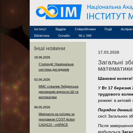
Семінари (архів)
Захист дисертацій
Почесні дослідники
Конференції (архів
Конкурси на посади
Асоційовані дослідники
Курси з математи
Науково-організаційна робота
Технічний персонал
MathSciNet
Контакти
Лінки
Інститут
Відділи
Співробітники
Події
Аспіран
Публікації
Бібліотека
Онлайн
ІМ у ЗМІ
Інші новини
17.03.2026
18.06.2026
Загальні зб
Стипендії: Національна
математики
система дослідників
Шановні колеги!
02.06.2026
ММС схвалив Лейденська
У
Вт 17 березня 
декларацію відносно ШІ та
трудового колек
математики
режимі: в актовій
06.05.2026
Порядок денний
Мінігранти на поїздки за
сесії Загальних з
програмою COST Action
CA24122 - mSPACE
Після завершення
відбудуться
Зага