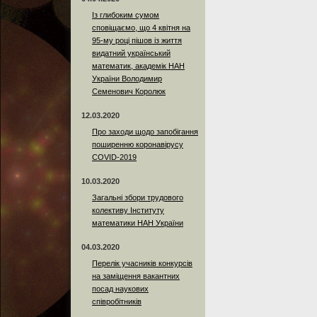
Із глибоким сумом
сповіщаємо, що 4 квітня на
95-му році пішов із життя
видатний український
математик, академік НАН
України Володимир
Семенович Королюк
12.03.2020
Про заходи щодо запобігання
поширенню коронавірусу
COVID-2019
10.03.2020
Загальні збори трудового
колективу Інституту
математики НАН України
04.03.2020
Перелік учасників конкурсів
на заміщення вакантних
посад наукових
співробітників