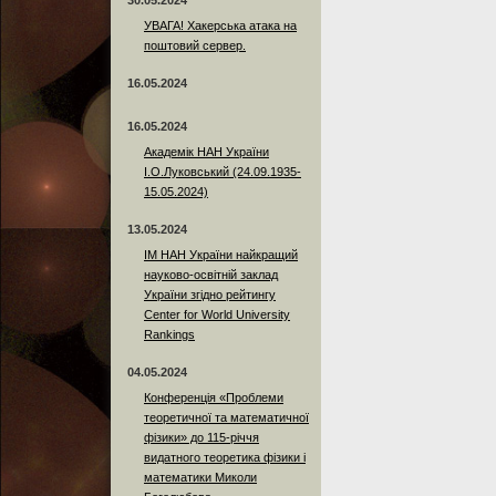
30.05.2024
УВАГА! Хакерська атака на
поштовий сервер.
16.05.2024
16.05.2024
Академік НАН України
І.О.Луковський (24.09.1935-
15.05.2024)
13.05.2024
ІМ НАН України найкращий
науково-освітній заклад
України згідно рейтингу
Center for World University
Rankings
04.05.2024
Конференція «Проблеми
теоретичної та математичної
фізики» до 115-річчя
видатного теоретика фізики і
математики Миколи