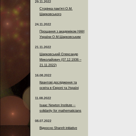
29.11.2022
Сторінка пам'яті О.М.
Шарковського
24.11.2022
Прощання з академіком НАН
України О.М.Шарковським
21.11.2022
Шарковський Олександр
Миколайович (07.12.1936 –
21.11.2022)
16.08.2022
Квантові дослідження та
освіта в Європі та Україні
11.08.2022
Isaac Newton Institute --
solidarity for mathematicians
08.07.2022
Відносно ShareIt initiative