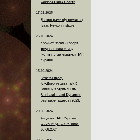
Certified Public Charity
17.01.2025
Дві програми підтримки від
Isaac Newton Institute
25.10.2024
Урочисті загальні збори
трудового колективу
Інституту математики НАН
України
15.10.2024
Вітаємо проф.
А.А.Дороговцева та К.В.
Глиняну з отриманням
Stochastics and Dynamics
best paper award in 2023.
20.06.2024
Академік НАН України
О.А.Бойчук (30.06.1950-
20.06.2024)