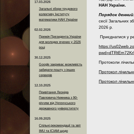
17.03.2026
НАН України.
Загальні збори трудового
колективу Інституту
Порядок денний
математики НАН України
сесії Загальних з
2026 р.
02.02.2026
Премія Президента України
Приєднатися у р
для молодих вчених у 2026
https://us02web.
році
pwd=dTRtEm72Kr
30.12.2025
Протоколи лічильн
Google закриває можливість
забирати пошту з інших
Протокол лічильно
серверів
Протокол лічильно
12.10.2025
Привітання Леоніда
Павловича Нижника з 90-
річчям від Ургенчського
державного універститету
16.09.2025
Спільні рекомендації та звіт
IMU та ICIAM щодо