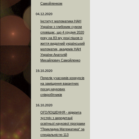
Самойленком
04.12.2020
Інститут математики НАН
України з глибоким сумом
сповіщає, що 4 грудня 2020
року на 83-му році пішов із
життя видатний український
математик, академік НАН
України Анатолій
Михайлович Самойленко
19.10.2020
Перелік учасників конкурсів
на заміщення вакантних
посад наукових
співробітників
16.10.2020
ОГОЛОШЕННЯ - відкрита
зустріч з акредитації
освітньої наукової програми
"Прикладна Математика" за
спеціальністю 113