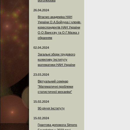
Боголюбова
26.04.2024
Вітаємо академіка НАН
України О.А.Бойчука і членів-
кореспондентів НАН України
О.О.Ванєєву та О.Г.Мазка з
обранням
02.04.2024
Загальні збори трудового
колективу Інституту
математики НАН України
23.03.2024
Віртуальний семінар
"Математичні проблеми
статистичної механіки"
15.02.2024
90-річчя Інституту
15.02.2024
Грантова допомога Simons