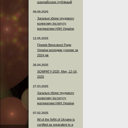
шахрайських публікацій
09.09.2025
Загальні збори трудового
колективу Інституту
математики НАН України
12.05.2025
Премія Верховної Ради
України молодим ученим за
2024 рік
26.04.2025
SOMPATY-2025, May, 12-16,
2025
27.03.2025
Загальні збори трудового
колективу Інституту
математики НАН України
07.02.2025
IM of the NAN of Ukraine is
certified as equivalent to a