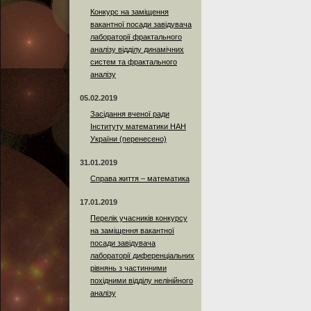
Конкурс на заміщення
вакантної посади завідувача
лабораторії фрактального
аналізу відділу динамічних
систем та фрактального
аналізу
05.02.2019
Засідання вченої ради
Інституту математики НАН
України (перенесено)
31.01.2019
Справа життя – математика
17.01.2019
Перелік учасників конкурсу
на заміщення вакантної
посади завідувача
лабораторії диференціальних
рівнянь з частинними
похідними відділу нелінійного
аналізу