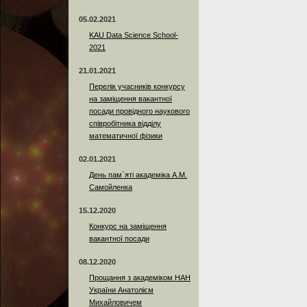
05.02.2021
KAU Data Science School-
2021
21.01.2021
Перелік учасників конкурсу
на заміщення вакантної
посади провідного наукового
співробітника відділу
математичної фізики
02.01.2021
День пам`яті академіка А.М.
Самойленка
15.12.2020
Конкурс на заміщення
вакантної посади
08.12.2020
Прощання з академіком НАН
України Анатолієм
Михайловичем