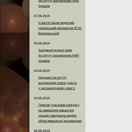
Інституту математики НАН
України
07.06.2019
Із життя пішов видатний
український математик Ю.М.
Березанський
04.06.2019
Засідання вченої ради
Інституту математики НАН
України
24.05.2019
Науковці Інституту
математики взяли участь
у математичному квесті
23.05.2019
Перелік учасників конкурсу
на заміщення вакантної
посади завідувача відділу
обчислювальної математики
05.05.2019