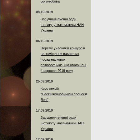
Боголюбова
08.10.2019
Засідання вченої ради
Інституту математики НАН
України
04.10.2019
Перелік учасників конкурсів
на заміщення вакантних
посад наукових
співробітників, що оголошені
4 вересня 2019 року
25.09.2019
Курс лекцій
"Нескінченновимірні процеси
Леві"
17.09.2019
Засідання вченої ради
Інституту математики НАН
України
17.09.2019