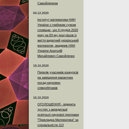
Самойленком
04.12.2020
Інститут математики НАН
України з глибоким сумом
сповіщає, що 4 грудня 2020
року на 83-му році пішов із
життя видатний український
математик, академік НАН
України Анатолій
Михайлович Самойленко
19.10.2020
Перелік учасників конкурсів
на заміщення вакантних
посад наукових
співробітників
16.10.2020
ОГОЛОШЕННЯ - відкрита
зустріч з акредитації
освітньої наукової програми
"Прикладна Математика" за
спеціальністю 113