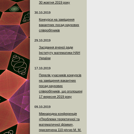
30 жовтня 2019 року
30.10.2019
Конкурси на заміщення
вакантних посад наукових
співробітників
29.10.2019
Засідання вченої ради
Інституту математики НАН
України
17.10.2019
Перелік учасників конкурсів
на заміщення вакантних
посад наукових
співробітників, що оголошені
17 вересня 2019 року
09.10.2019
Міжнародна конференція
«Проблеми теоретичної та
математичної фізики»,
присвячена 110-річчю М. М.