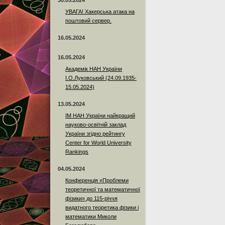
30.05.2024
УВАГА! Хакерська атака на
поштовий сервер.
16.05.2024
16.05.2024
Академік НАН України
І.О.Луковський (24.09.1935-
15.05.2024)
13.05.2024
ІМ НАН України найкращий
науково-освітній заклад
України згідно рейтингу
Center for World University
Rankings
04.05.2024
Конференція «Проблеми
теоретичної та математичної
фізики» до 115-річчя
видатного теоретика фізики і
математики Миколи