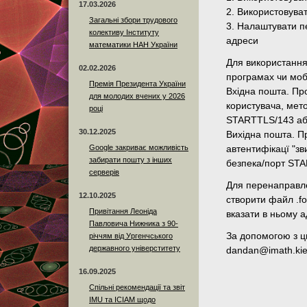
17.03.2026
2. Використовува
Загальні збори трудового
3. Налаштувати п
колективу Інституту
адреси
математики НАН України
Для використання 
02.02.2026
програмах чи моб
Премія Президента України
Вхідна пошта. Про
для молодих вчених у 2026
користувача, мето
році
STARTTLS/143 аб
30.12.2025
Вихідна пошта. Пр
Google закриває можливість
автентифікацї "зв
забирати пошту з інших
безпека/порт ST
серверів
Для перенаправле
12.10.2025
створити файл .fo
Привітання Леоніда
вказати в ньому 
Павловича Нижника з 90-
За допомогою з ц
річчям від Ургенчського
державного універститету
dandan@imath.kie
16.09.2025
Спільні рекомендації та звіт
IMU та ICIAM щодо