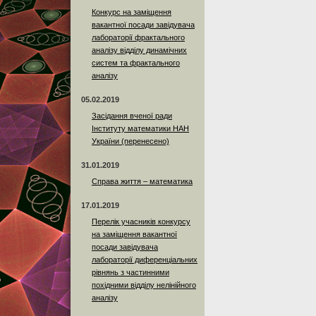
Конкурс на заміщення
вакантної посади завідувача
лабораторії фрактального
аналізу відділу динамічних
систем та фрактального
аналізу
05.02.2019
Засідання вченої ради
Інституту математики НАН
України (перенесено)
31.01.2019
Справа життя – математика
17.01.2019
Перелік учасників конкурсу
на заміщення вакантної
посади завідувача
лабораторії диференціальних
рівнянь з частинними
похідними відділу нелінійного
аналізу