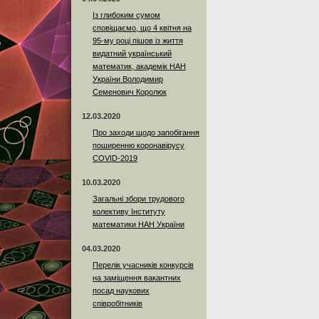
Із глибоким сумом
сповіщаємо, що 4 квітня на
95-му році пішов із життя
видатний український
математик, академік НАН
України Володимир
Семенович Королюк
12.03.2020
Про заходи щодо запобігання
поширенню коронавірусу
COVID-2019
10.03.2020
Загальні збори трудового
колективу Інституту
математики НАН України
04.03.2020
Перелік учасників конкурсів
на заміщення вакантних
посад наукових
співробітників