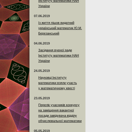
Інституту математики НАН
України
07.06.2019
Із життя пішов видатний
український математик Ю.М.
Березанський
04.06.2019
Засідання вченої ради
Інституту математики НАН
України
24.05.2019
Науковці Інституту
математики взяли участь
у математичному квесті
23.05.2019
Перелік учасників конкурсу
на заміщення вакантної
посади завідувача відділу
обчислювальної математики
05.05.2019