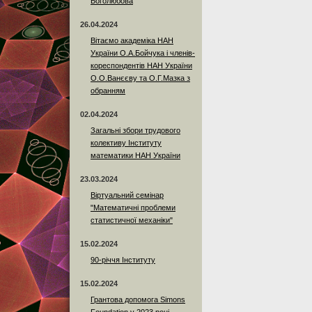
Боголюбова
26.04.2024
Вітаємо академіка НАН
України О.А.Бойчука і членів-
кореспондентів НАН України
О.О.Ванєєву та О.Г.Мазка з
обранням
02.04.2024
Загальні збори трудового
колективу Інституту
математики НАН України
23.03.2024
Віртуальний семінар
"Математичні проблеми
статистичної механіки"
15.02.2024
90-річчя Інституту
15.02.2024
Грантова допомога Simons