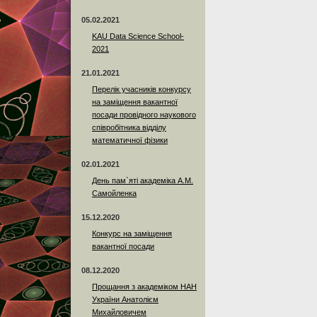
05.02.2021
KAU Data Science School-
2021
21.01.2021
Перелік учасників конкурсу
на заміщення вакантної
посади провідного наукового
співробітника відділу
математичної фізики
02.01.2021
День пам`яті академіка А.М.
Самойленка
15.12.2020
Конкурс на заміщення
вакантної посади
08.12.2020
Прощання з академіком НАН
України Анатолієм
Михайловичем