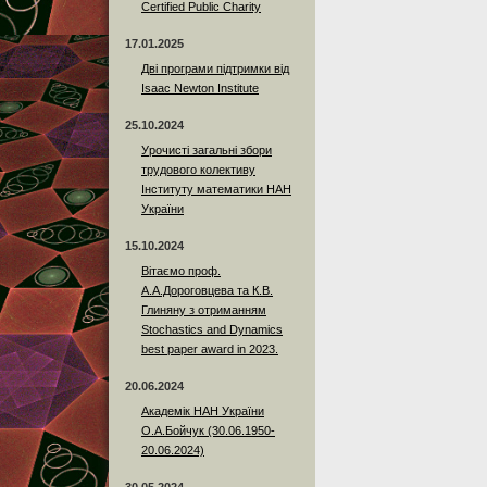
Certified Public Charity
17.01.2025
Дві програми підтримки від
Isaac Newton Institute
25.10.2024
Урочисті загальні збори
трудового колективу
Інституту математики НАН
України
15.10.2024
Вітаємо проф.
А.А.Дороговцева та К.В.
Глиняну з отриманням
Stochastics and Dynamics
best paper award in 2023.
20.06.2024
Академік НАН України
О.А.Бойчук (30.06.1950-
20.06.2024)