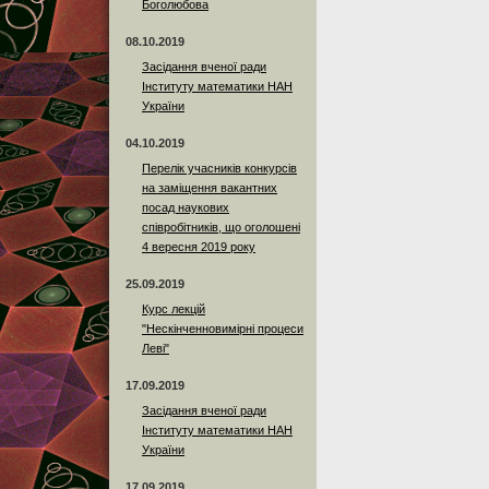
Боголюбова
08.10.2019
Засідання вченої ради
Інституту математики НАН
України
04.10.2019
Перелік учасників конкурсів
на заміщення вакантних
посад наукових
співробітників, що оголошені
4 вересня 2019 року
25.09.2019
Курс лекцій
"Нескінченновимірні процеси
Леві"
17.09.2019
Засідання вченої ради
Інституту математики НАН
України
17.09.2019