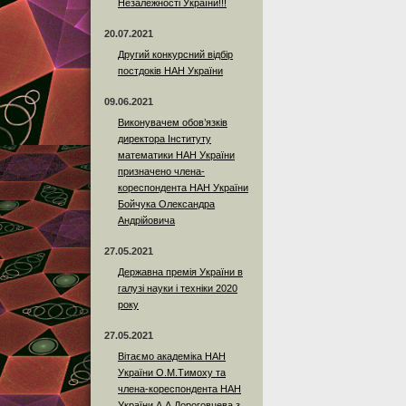
Незалежності України!!!
20.07.2021
Другий конкурсний відбір
постдоків НАН України
09.06.2021
Виконувачем обов’язків
директора Інституту
математики НАН України
призначено члена-
кореспондента НАН України
Бойчука Олександра
Андрійовича
27.05.2021
Державна премія України в
галузі науки і техніки 2020
року
27.05.2021
Вітаємо академіка НАН
України О.М.Тимоху та
члена-кореспондента НАН
України А.А.Дороговцева з