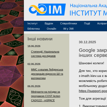
Семінари (архів)
Захист дисертацій
Почесні дослідники
Конференції (архів
Конкурси на посади
Асоційовані дослідники
Курси з математи
Науково-організаційна робота
Технічний персонал
MathSciNet
Контакти
Лінки
Інститут
Відділи
Співробітники
Події
Аспіран
Публікації
Бібліотека
Онлайн
ІМ у ЗМІ
Інші новини
30.12.2025
18.06.2026
Google зак
Стипендії: Національна
інших серве
система дослідників
Шановні колеги!
02.06.2026
ММС схвалив Лейденська
Для тих, хто кори
декларацію відносно ШІ та
з imath.kiev.ua є
математики
можливість робити
мобільному додат
06.05.2026
https://support.g
Мінігранти на поїздки за
програмою COST Action
Тож для агрегації
CA24122 - mSPACE
1. Використовуват