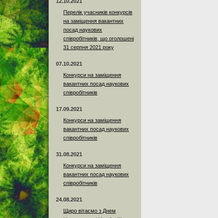
12.10.2021
Перелік учасників конкурсів
на заміщення вакантних
посад наукових
співробітників, що оголошені
31 серпня 2021 року
07.10.2021
Конкурси на заміщення
вакантних посад наукових
співробітників
17.09.2021
Конкурси на заміщення
вакантних посад наукових
співробітників
31.08.2021
Конкурси на заміщення
вакантних посад наукових
співробітників
24.08.2021
Щиро вітаємо з Днем