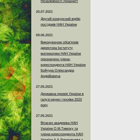
Незалежності України!!!
20.07.2021
Другий конкурсний відбір
постдоків НАН України
09.06.2021
Виконувачем обов’язків
директора Інституту
математики НАН України
призначено члена-
кореспондента НАН України
Бойчука Олександра
Андрійовича
27.05.2021
Державна премія України в
галузі науки і техніки 2020
року
27.05.2021
Вітаємо академіка НАН
України О.М.Тимоху та
члена-кореспондента НАН
України А.А.Дороговцева з