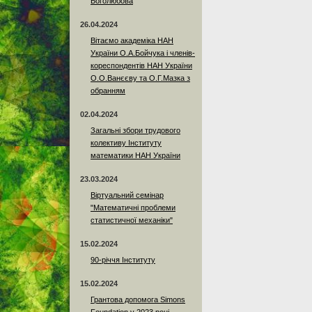
Боголюбова
26.04.2024
Вітаємо академіка НАН
України О.А.Бойчука і членів-
кореспондентів НАН України
О.О.Ванєєву та О.Г.Мазка з
обранням
02.04.2024
Загальні збори трудового
колективу Інституту
математики НАН України
23.03.2024
Віртуальний семінар
"Математичні проблеми
статистичної механіки"
15.02.2024
90-річчя Інституту
15.02.2024
Грантова допомога Simons