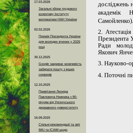
17.03.2026
досліджень 
Загальні збори трудового
академік 
колективу Інституту
Самойленко)
математики НАН України
02.02.2026
2. Атестація
Премія Президента України
Президента У
для молодих вчених у 2026
Ради молоди
році
Якович Янче
30.12.2025
3. Науково-о
Google закриває можливість
забирати пошту з інших
4. Поточні п
серверів
12.10.2025
Привітання Леоніда
Павловича Нижника з 90-
річчям від Ургенчського
державного універститету
16.09.2025
Спільні рекомендації та звіт
IMU та ICIAM щодо