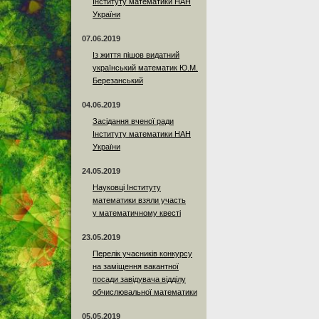
Інституту математики НАН
України
07.06.2019
Із життя пішов видатний
український математик Ю.М.
Березанський
04.06.2019
Засідання вченої ради
Інституту математики НАН
України
24.05.2019
Науковці Інституту
математики взяли участь
у математичному квесті
23.05.2019
Перелік учасників конкурсу
на заміщення вакантної
посади завідувача відділу
обчислювальної математики
05.05.2019