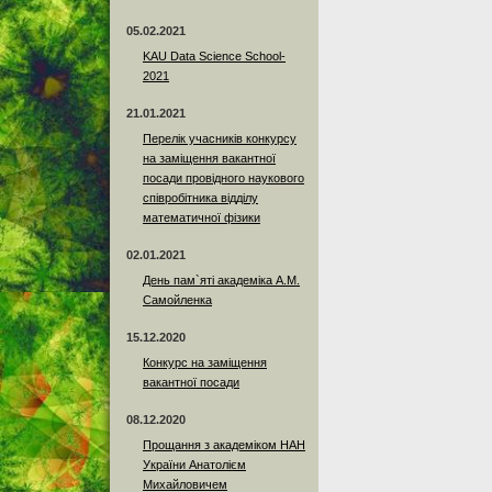
05.02.2021
KAU Data Science School-
2021
21.01.2021
Перелік учасників конкурсу
на заміщення вакантної
посади провідного наукового
співробітника відділу
математичної фізики
02.01.2021
День пам`яті академіка А.М.
Самойленка
15.12.2020
Конкурс на заміщення
вакантної посади
08.12.2020
Прощання з академіком НАН
України Анатолієм
Михайловичем