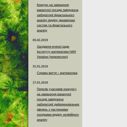
Конкурс на заміщення
вакантної посади завідувача
лабораторії фрактального
аналізу відділу динамічних
систем та фрактального
аналізу
05.02.2019
Засідання вченої ради
Інституту математики НАН
України (перенесено)
31.01.2019
Справа життя – математика
17.01.2019
Перелік учасників конкурсу
на заміщення вакантної
посади завідувача
лабораторії диференціальних
рівнянь з частинними
похідними відділу нелінійного
аналізу