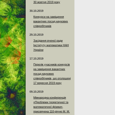
30 жовтня 2019 року
30.10.2019
Конкурси на заміщення
вакантних посад наукових
співробітників
29.10.2019
Засідання вченої ради
Інституту математики НАН
України
17.10.2019
Перелік учасників конкурсів
на заміщення вакантних
посад наукових
співробітників, що оголошені
17 вересня 2019 року
09.10.2019
Міжнародна конференція
«Проблеми теоретичної та
математичної фізики»,
присвячена 110-річчю М. М.