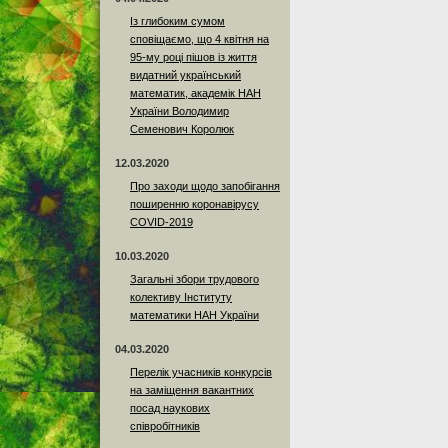
Із глибоким сумом
сповіщаємо, що 4 квітня на
95-му році пішов із життя
видатний український
математик, академік НАН
України Володимир
Семенович Королюк
12.03.2020
Про заходи щодо запобігання
поширенню коронавірусу
COVID-2019
10.03.2020
Загальні збори трудового
колективу Інституту
математики НАН України
04.03.2020
Перелік учасників конкурсів
на заміщення вакантних
посад наукових
співробітників