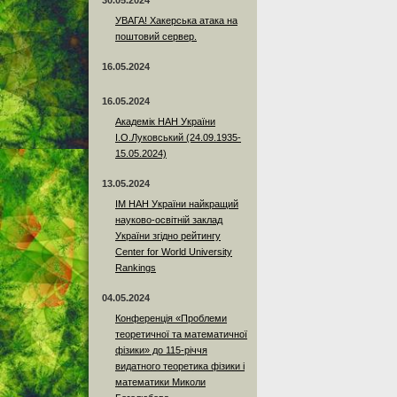
30.05.2024
УВАГА! Хакерська атака на
поштовий сервер.
16.05.2024
16.05.2024
Академік НАН України
І.О.Луковський (24.09.1935-
15.05.2024)
13.05.2024
ІМ НАН України найкращий
науково-освітній заклад
України згідно рейтингу
Center for World University
Rankings
04.05.2024
Конференція «Проблеми
теоретичної та математичної
фізики» до 115-річчя
видатного теоретика фізики і
математики Миколи