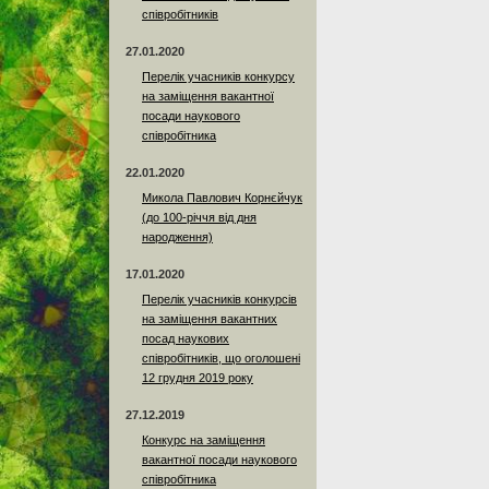
співробітників
27.01.2020
Перелік учасників конкурсу
на заміщення вакантної
посади наукового
співробітника
22.01.2020
Микола Павлович Корнєйчук
(до 100-річчя від дня
народження)
17.01.2020
Перелік учасників конкурсів
на заміщення вакантних
посад наукових
співробітників, що оголошені
12 грудня 2019 року
27.12.2019
Конкурс на заміщення
вакантної посади наукового
співробітника