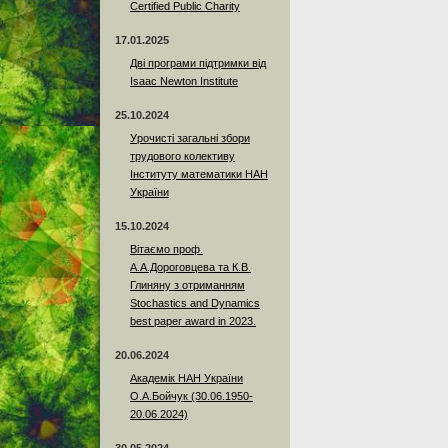
Certified Public Charity
17.01.2025
Дві програми підтримки від
Isaac Newton Institute
25.10.2024
Урочисті загальні збори
трудового колективу
Інституту математики НАН
України
15.10.2024
Вітаємо проф.
А.А.Дороговцева та К.В.
Глиняну з отриманням
Stochastics and Dynamics
best paper award in 2023.
20.06.2024
Академік НАН України
О.А.Бойчук (30.06.1950-
20.06.2024)