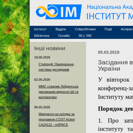
Семінари (архів)
Захист дисертацій
Почесні дослідники
Конференції (архів
Конкурси на посади
Асоційовані дослідники
Курси з математи
Науково-організаційна робота
Технічний персонал
MathSciNet
Контакти
Лінки
Інститут
Відділи
Співробітники
Події
Аспіран
Публікації
Бібліотека
Онлайн
ІМ у ЗМІ
Інші новини
05.03.2019
18.06.2026
Засідання 
Стипендії: Національна
України
система дослідників
У вівторок
02.06.2026
ММС схвалив Лейденська
конференц-з
декларацію відносно ШІ та
Інституту м
математики
Порядок де
06.05.2026
Мінігранти на поїздки за
1.
Про зат
програмою COST Action
CA24122 - mSPACE
інституту т