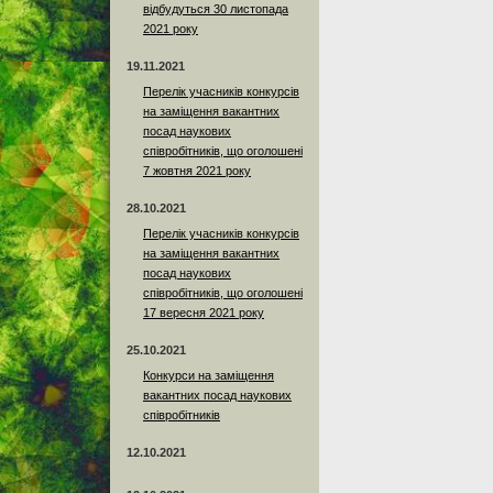
відбудуться 30 листопада
2021 року
19.11.2021
Перелік учасників конкурсів
на заміщення вакантних
посад наукових
співробітників, що оголошені
7 жовтня 2021 року
28.10.2021
Перелік учасників конкурсів
на заміщення вакантних
посад наукових
співробітників, що оголошені
17 вересня 2021 року
25.10.2021
Конкурси на заміщення
вакантних посад наукових
співробітників
12.10.2021