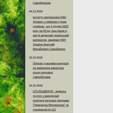
Самойленком
04.12.2020
Інститут математики НАН
України з глибоким сумом
сповіщає, що 4 грудня 2020
року на 83-му році пішов із
життя видатний український
математик, академік НАН
України Анатолій
Михайлович Самойленко
19.10.2020
Перелік учасників конкурсів
на заміщення вакантних
посад наукових
співробітників
16.10.2020
ОГОЛОШЕННЯ - відкрита
зустріч з акредитації
освітньої наукової програми
"Прикладна Математика" за
спеціальністю 113