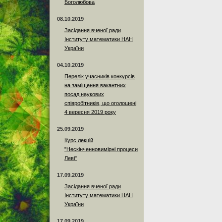
Боголюбова
08.10.2019
Засідання вченої ради
Інституту математики НАН
України
04.10.2019
Перелік учасників конкурсів
на заміщення вакантних
посад наукових
співробітників, що оголошені
4 вересня 2019 року
25.09.2019
Курс лекцій
"Нескінченновимірні процеси
Леві"
17.09.2019
Засідання вченої ради
Інституту математики НАН
України
17.09.2019